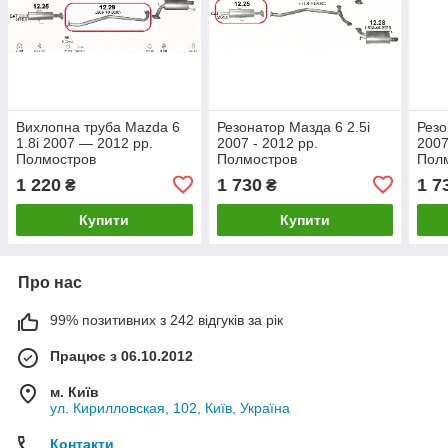
Вихлопна труба Mazda 6
Резонатор Мазда 6 2.5і
Резо
1.8i 2007 — 2012 рр.
2007 - 2012 рр.
2007
Полмостров
Полмостров
Пол
1 220
1 730
1 7
₴
₴
Купити
Купити
Про нас
99% позитивних з 242 відгуків за рік
Працює з 06.10.2012
м. Київ
ул. Кирилловская, 102, Київ, Україна
Контакти