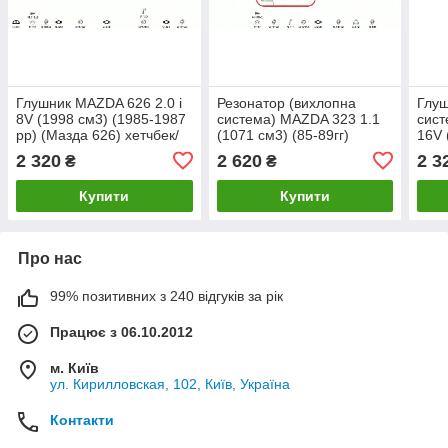
Глушник MAZDA 626 2.0 i
Резонатор (вихлопна
Глуш
8V (1998 см3) (1985-1987
система) MAZDA 323 1.1
сист
рр) (Мазда 626) хетчбек/
(1071 см3) (85-89гг)
16V 
седан (GC)
(седан/хетчбек/універсал)
(сед
2 320
2 620
2 3
₴
₴
(Мазда) BF
BG
Купити
Купити
Про нас
99% позитивних з 240 відгуків за рік
Працює з 06.10.2012
м. Київ
ул. Кирилловская, 102, Київ, Україна
Контакти