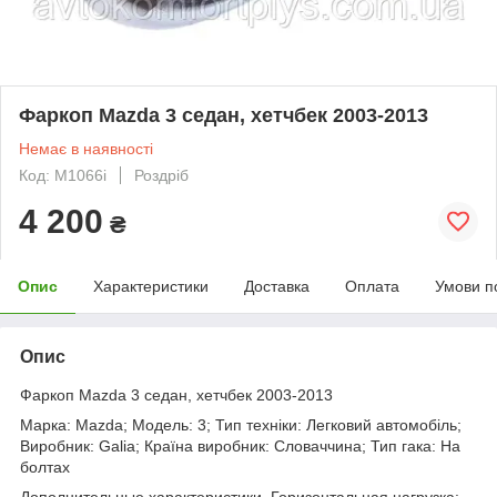
Фаркоп Mazda 3 седан, хетчбек 2003-2013
Немає в наявності
Код: M1066i
Роздріб
4 200
₴
Опис
Характеристики
Доставка
Оплата
Умови п
Опис
Фаркоп Mazda 3 седан, хетчбек 2003-2013
Марка: Mazda; Модель: 3; Тип техніки: Легковий автомобіль;
Виробник: Galia; Країна виробник: Словаччина; Тип гака: На
болтах
Дополнительные характеристики. Горизонтальная нагрузка: