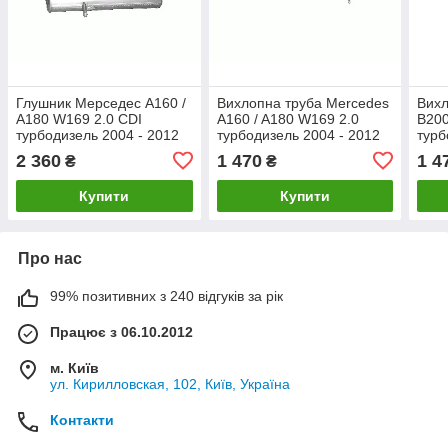
Глушник Мерседес А160 /
Вихлопна труба Mercedes
Вихл
А180 W169 2.0 CDI
A160 / A180 W169 2.0
B200
турбодизель 2004 - 2012
турбодизель 2004 - 2012
турб
рр
рр
рр
2 360
1 470
1 4
₴
₴
Купити
Купити
Про нас
99% позитивних з 240 відгуків за рік
Працює з 06.10.2012
м. Київ
ул. Кирилловская, 102, Київ, Україна
Контакти