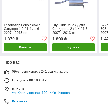
Резонатор Рено / Дачія
Глушник Рено / Дачія
Вихл
Сандеро 1.2 / 1.4 / 1.6
Сандеро 1.2 / 1.4 / 1.6
308 
2007 - 2013 рр
2007 - 2013 рр
2007
1 370
1 890
1 4
₴
₴
Купити
Купити
Про нас
99% позитивних з 241 відгука за рік
Працює з 06.10.2012
м. Київ
ул. Кирилловская, 102, Київ, Україна
Контакти