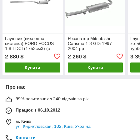
Глушник (вихлопна
Резонатор Mitsubishi
Глуш
система) FORD FOCUS
Carisma 1.8 GDi 1997 -
хетч
1.8 TDCI (1753см3) (з
2004 рр
турб
2004р) (Форд Фокус)
рр
2 880
2 260
3 3
₴
₴
хетчбек/седан/універсал
Купити
Купити
Про нас
99% позитивних з 240 відгуків за рік
Працює з 06.10.2012
м. Київ
ул. Кирилловская, 102, Київ, Україна
Контакти