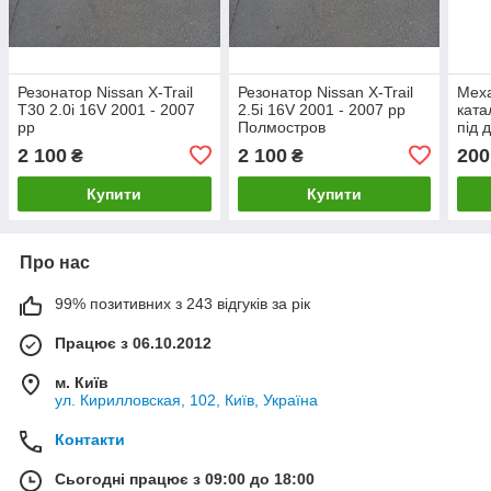
Резонатор Nissan X-Trail
Резонатор Nissan X-Trail
Меха
T30 2.0i 16V 2001 - 2007
2.5i 16V 2001 - 2007 рр
ката
рр
Полмостров
під 
для 
2 100
2 100
200
₴
₴
Купити
Купити
Про нас
99% позитивних з 243 відгуків за рік
Працює з 06.10.2012
м. Київ
ул. Кирилловская, 102, Київ, Україна
Контакти
Сьогодні працює з 09:00 до 18:00