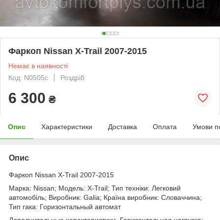
Фаркоп Nissan X-Trail 2007-2015
Немає в наявності
Код: N0505c
Роздріб
6 300
₴
Опис
Характеристики
Доставка
Оплата
Умови п
Опис
Фаркоп Nissan X-Trail 2007-2015
Марка: Nissan; Модель: X-Trail; Тип техніки: Легковий
автомобіль; Виробник: Galia; Країна виробник: Словаччина;
Тип гака: Горизонтальный автомат
Дополнительные характеристики. Горизонтальная нагрузка: