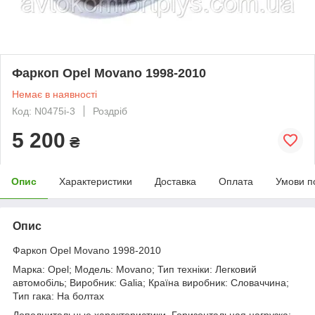
Фаркоп Opel Movano 1998-2010
Немає в наявності
Код: N0475i-3
Роздріб
5 200
₴
Опис
Характеристики
Доставка
Оплата
Умови п
Опис
Фаркоп Opel Movano 1998-2010
Марка: Opel; Модель: Movano; Тип техніки: Легковий
автомобіль; Виробник: Galia; Країна виробник: Словаччина;
Тип гака: На болтах
Дополнительные характеристики. Горизонтальная нагрузка: