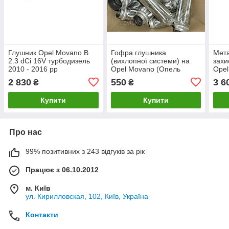
Глушник Opel Movano B
Гофра глушника
Мета
2.3 dCi 16V турбодизель
(вихлопної системи) на
захи
2010 - 2016 рр
Opel Movano (Опель
Opel
Мовано)
(всі
2 830
550
3 6
₴
₴
Купити
Купити
Про нас
99% позитивних з 243 відгуків за рік
Працює з 06.10.2012
м. Київ
ул. Кирилловская, 102, Київ, Україна
Контакти