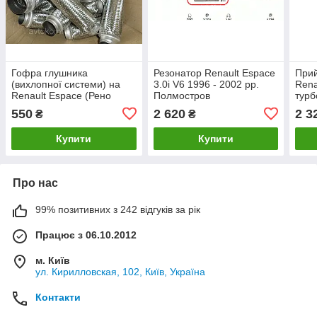
Гофра глушника
Резонатор Renault Espace
При
(вихлопної системи) на
3.0i V6 1996 - 2002 рр.
Rena
Renault Espace (Рено
Полмостров
турб
Еспейс)
рр
550
2 620
2 3
₴
₴
Купити
Купити
Про нас
99% позитивних з 242 відгуків за рік
Працює з 06.10.2012
м. Київ
ул. Кирилловская, 102, Київ, Україна
Контакти