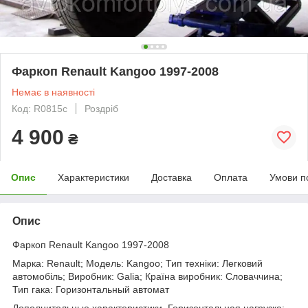
Фаркоп Renault Kangoo 1997-2008
Немає в наявності
Код: R0815c
Роздріб
4 900
₴
Опис
Характеристики
Доставка
Оплата
Умови п
Опис
Фаркоп Renault Kangoo 1997-2008
Марка: Renault; Модель: Kangoo; Тип техніки: Легковий
автомобіль; Виробник: Galia; Країна виробник: Словаччина;
Тип гака: Горизонтальный автомат
Дополнительные характеристики. Горизонтальная нагрузка: