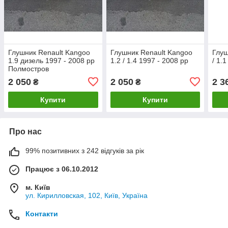
Глушник Renault Kangoo
Глушник Renault Kangoo
Глуш
1.9 дизель 1997 - 2008 рр
1.2 / 1.4 1997 - 2008 рр
/ 1.
Полмостров
2 050
2 050
2 3
₴
₴
Купити
Купити
Про нас
99% позитивних з 242 відгуків за рік
Працює з 06.10.2012
м. Київ
ул. Кирилловская, 102, Київ, Україна
Контакти