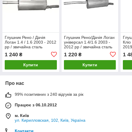
Глушник Рено / Дачія
Глушник Рено/Дачія Логан
Глуш
Логан 1.4 / 1.6 2003 - 2012
універсал 1.4/1.6 2003 -
Кліо
рр / звичайна сталь
2012 рр / звичайна сталь
2019
1 240
1 220
1 4
₴
₴
Купити
Купити
Про нас
99% позитивних з 240 відгуків за рік
Працює з 06.10.2012
м. Київ
ул. Кирилловская, 102, Київ, Україна
Контакти