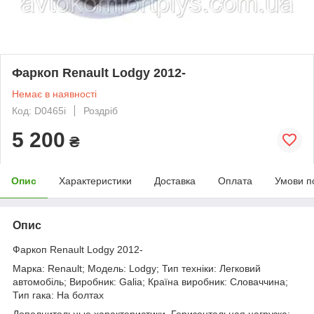
Фаркоп Renault Lodgy 2012-
Немає в наявності
Код: D0465i
Роздріб
5 200
₴
Опис
Характеристики
Доставка
Оплата
Умови п
Опис
Фаркоп Renault Lodgy 2012-
Марка: Renault; Модель: Lodgy; Тип техніки: Легковий
автомобіль; Виробник: Galia; Країна виробник: Словаччина;
Тип гака: На болтах
Дополнительные характеристики. Горизонтальная нагрузка: