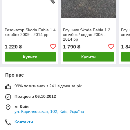
Резонатор Skoda Fabia 1.4
Глушник Skoda Fabia 1.2
Глуш
хетчбек 2009 - 2014 рр.
хетчбек / седан 2005 -
хетч
2014 рр
1 220
1 790
1 8
₴
₴
Купити
Купити
Про нас
99% позитивних з 241 відгука за рік
Працює з 06.10.2012
м. Київ
ул. Кирилловская, 102, Київ, Україна
Контакти