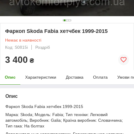
Фаркоп Skoda Fabia хетчбек 1999-2015
Немає в наявності
Код: S0815i
Роздріб
3 400
₴
Опис
Характеристики
Доставка
Оплата
Умови п
Опис
Фаркоп Skoda Fabia хетчбек 1999-2015
Марка: Skoda; Модель: Fabia; Тип техніки: Легковий
автомобіль; Виробник: Galia; Країна виробник: Словаччина;
Тип гака: На болтах
Дополнительные характеристики. Горизонтальная нагрузка: