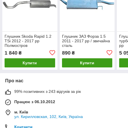
Глушник Skoda Rapid 1.2
Глушник ЗАЗ Форза 1.5
Глуш
TSi 2012 - 2017 рр
2011 - 2017 рр / звичайна
турб
Полмостров
сталь
рр
1 840
890
5 0
₴
₴
Купити
Купити
Про нас
99% позитивних з 243 відгуків за рік
Працює з 06.10.2012
м. Київ
ул. Кирилловская, 102, Київ, Україна
Контакти