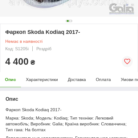
Фаркоп Skoda Kodiaq 2017-
Немає в наявності
Код: S1205i
Роздріб
4 400
₴
Опис
Характеристики
Доставка
Оплата
Умови п
Опис
Фаркоп Skoda Kodiaq 2017-
Марка: Skoda; Модель: Kodiaq; Тип техніки: Легковий
автомобіль; Виробник: Galia; Країна виробник: Словаччина;
Тип гака: На болтах
Дополнительные характеристики. Горизонтальная нагрузка: