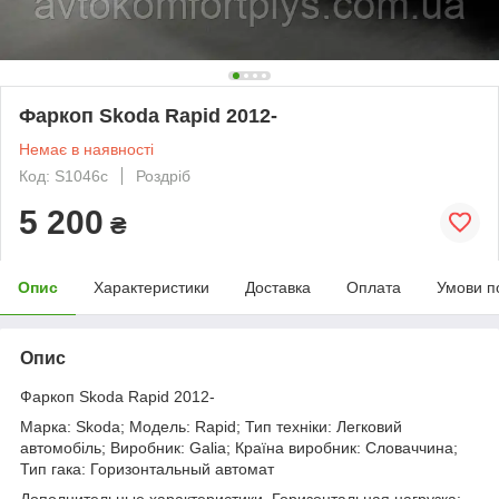
Фаркоп Skoda Rapid 2012-
Немає в наявності
Код: S1046c
Роздріб
5 200
₴
Опис
Характеристики
Доставка
Оплата
Умови п
Опис
Фаркоп Skoda Rapid 2012-
Марка: Skoda; Модель: Rapid; Тип техніки: Легковий
автомобіль; Виробник: Galia; Країна виробник: Словаччина;
Тип гака: Горизонтальный автомат
Дополнительные характеристики. Горизонтальная нагрузка: