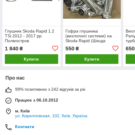
Глушник Skoda Rapid 1.2
Гофра глушника
Вихл
TSi 2012 - 2017 рр
(вихлопної системи) на
Рапі
Полмостров
Skoda Rapid (Шкода
турб
Рапід)
рр
1 840
550
650
₴
₴
Купити
Купити
Про нас
99% позитивних з 242 відгуків за рік
Працює з 06.10.2012
м. Київ
ул. Кирилловская, 102, Київ, Україна
Контакти