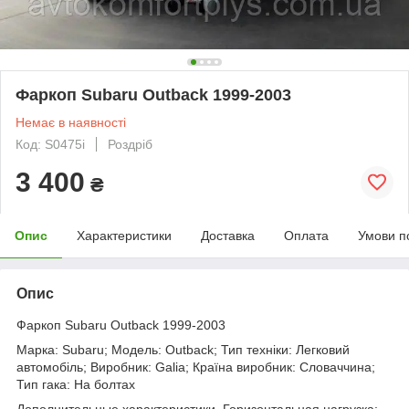
Фаркоп Subaru Outback 1999-2003
Немає в наявності
Код: S0475i
Роздріб
3 400
₴
Опис
Характеристики
Доставка
Оплата
Умови п
Опис
Фаркоп Subaru Outback 1999-2003
Марка: Subaru; Модель: Outback; Тип техніки: Легковий
автомобіль; Виробник: Galia; Країна виробник: Словаччина;
Тип гака: На болтах
Дополнительные характеристики. Горизонтальная нагрузка: