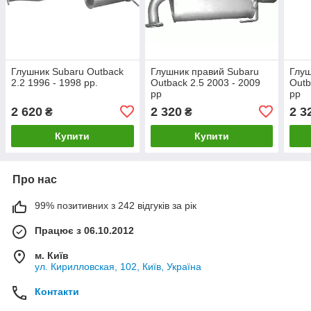
Глушник Subaru Outback
Глушник правий Subaru
Глуш
2.2 1996 - 1998 рр.
Outback 2.5 2003 - 2009
Outb
рр
рр
2 620
2 320
2 3
₴
₴
Купити
Купити
Про нас
99% позитивних з 242 відгуків за рік
Працює з 06.10.2012
м. Київ
ул. Кирилловская, 102, Київ, Україна
Контакти