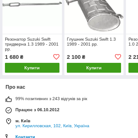
Резонатор Suzuki Swift
Глушник Suzuki Swift 1.3
Резо
тридверна 1.3 1989 - 2001
1989 - 2001 рр.
1.0 
рр.
1 680
2 100
2 2
₴
₴
Купити
Купити
Про нас
99% позитивних з 243 відгуків за рік
Працює з 06.10.2012
м. Київ
ул. Кирилловская, 102, Київ, Україна
Контакти