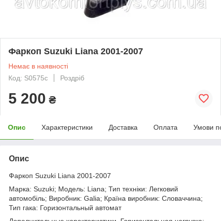
Фаркоп Suzuki Liana 2001-2007
Немає в наявності
Код: S0575c
Роздріб
5 200
₴
Опис
Характеристики
Доставка
Оплата
Умови п
Опис
Фаркоп Suzuki Liana 2001-2007
Марка: Suzuki; Модель: Liana; Тип техніки: Легковий
автомобіль; Виробник: Galia; Країна виробник: Словаччина;
Тип гака: Горизонтальный автомат
Дополнительные характеристики. Горизонтальная нагрузка: