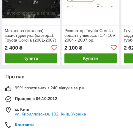
Металева (сталева)
Резонатор Toyota Corolla
Глуш
захист двигуна (картера),
седан / універсал 1.4i 16V
седа
Toyota Corolla (2001-2007)
2004 - 2007 рр.
турб
(V-1,3; 1,4; 1.6;)
рр.
2 400
2 100
2 6
₴
₴
Купити
Купити
Про нас
99% позитивних з 240 відгуків за рік
Працює з 06.10.2012
м. Київ
ул. Кирилловская, 102, Київ, Україна
Контакти