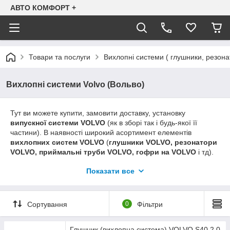
АВТО КОМФОРТ +
Товари та послуги
Вихлопні системи ( глушники, резона
Вихлопні системи Volvo (Вольво)
Тут ви можете купити, замовити доставку, установку
випускної системи
VOLVO
(як в зборі так і будь-якої її
частини). В наявності широкий асортимент елементів
вихлопних систем
VOLVO
(
глушники VOLVO, резонатори
VOLVO, приймальні труби VOLVO, гофри на
VOLVO
і тд).
На сайті в основному надана інформація про ціни на
Показати все
вихлопні системи з алюминизированой (легованої) стали
виробництва польської компанії Polmostrow - на нашу думку
оптимальний варіант, виходячи зі співвідношення ціна-якість.
Якщо ви шукаєте більш дешевий варіант, але не знаходите
Сортування
0
Фільтри
його на сайті - телефонуйте, і ми в телефонному режимі
уточнимо ціну та наявність на аналогічну продукцію
Глушник (вихлопна система) VOLVO S40 2.0