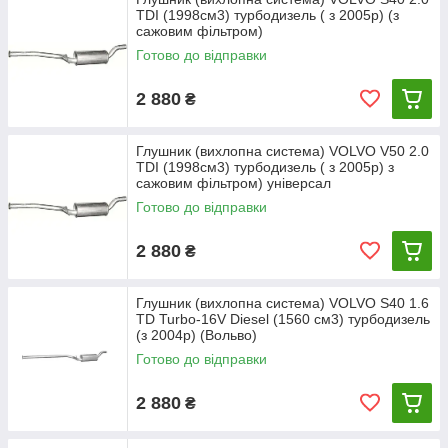
вітчизняного виробництва.
TDI (1998см3) турбодизель ( з 2005р) (з
095-793-96-07
сажовим фільтром)
096-097-97-11
Готово до відправки
2 880
₴
Глушник (вихлопна система) VOLVO V50 2.0
TDI (1998см3) турбодизель ( з 2005р) з
сажовим фільтром) універсал
Готово до відправки
2 880
₴
Глушник (вихлопна система) VOLVO S40 1.6
TD Turbo-16V Diesel (1560 см3) турбодизель
(з 2004р) (Вольво)
Готово до відправки
2 880
₴